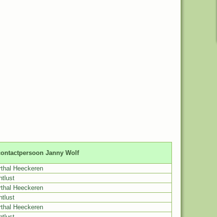
contactpersoon Janny Wolf
rthal Heeckeren
htlust
rthal Heeckeren
htlust
rthal Heeckeren
htlust