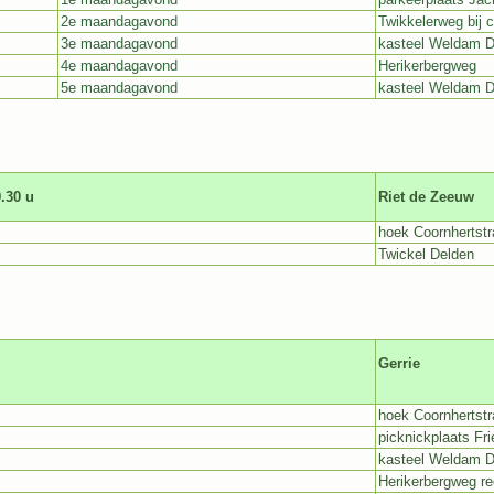
2e maandagavond
Twikkelerweg bij 
3e maandagavond
kasteel Weldam 
4e maandagavond
Herikerbergweg
5e maandagavond
kasteel Weldam 
.30 u
Riet de Zeeuw
hoek Coornhertstra
Twickel Delden
Gerrie
hoek Coornhertstra
picknickplaats Fr
kasteel Weldam 
Herikerbergweg re