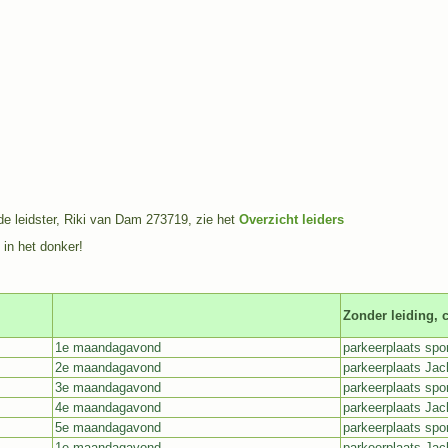
e leidster, Riki van Dam 273719, zie het
Overzicht leiders
n in het donker!
Zonder leiding, 
1e maandagavond
parkeerplaats spo
2e maandagavond
parkeerplaats Jac
3e maandagavond
parkeerplaats spo
4e maandagavond
parkeerplaats Jac
5e maandagavond
parkeerplaats spo
1e maandagavond
parkeerplaats Jac