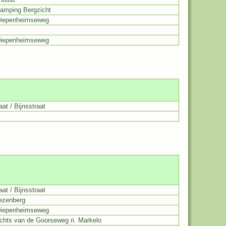
camping Bergzicht
Diepenheimseweg
Diepenheimseweg
at / Bijnsstraat
at / Bijnsstraat
iezenberg
Diepenheimseweg
chts van de Goorseweg ri. Markelo